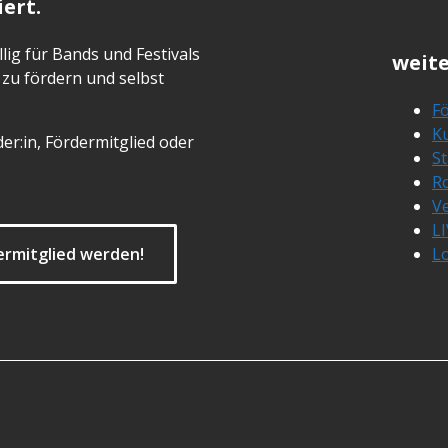
ert.
lig für Bands und Festivals
weite
zu fördern und selbst
Fö
Ku
er:in, Fördermitglied oder
S
R
Ve
L
ermitglied werden!
L