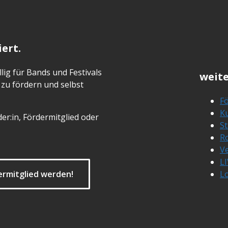
ert.
lig für Bands und Festivals
weite
zu fördern und selbst
Fö
Ku
er:in, Fördermitglied oder
S
R
Ve
L
ermitglied werden!
L