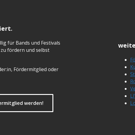
ert.
lig für Bands und Festivals
weite
zu fördern und selbst
Fö
Ku
er:in, Fördermitglied oder
S
R
Ve
L
ermitglied werden!
L