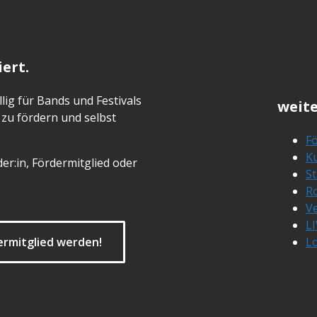
ert.
lig für Bands und Festivals
weite
zu fördern und selbst
Fö
Ku
er:in, Fördermitglied oder
S
R
Ve
L
ermitglied werden!
L