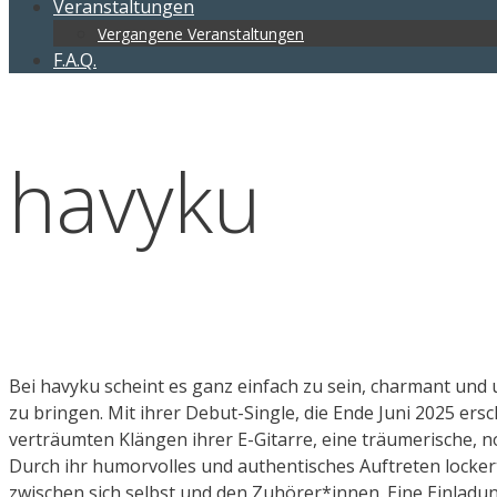
Veranstaltungen
Vergangene Veranstaltungen
F.A.Q.
havyku
Bei havyku scheint es ganz einfach zu sein, charmant un
zu bringen. Mit ihrer Debut-Single, die Ende Juni 2025 er
verträumten Klängen ihrer E-Gitarre, eine träumerische, no
Durch ihr humorvolles und authentisches Auftreten locker
zwischen sich selbst und den Zuhörer*innen. Eine Einladu