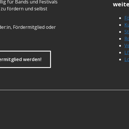
lig für Bands und Festivals
weite
zu fördern und selbst
Fö
Ku
er:in, Fördermitglied oder
S
R
Ve
L
ermitglied werden!
L