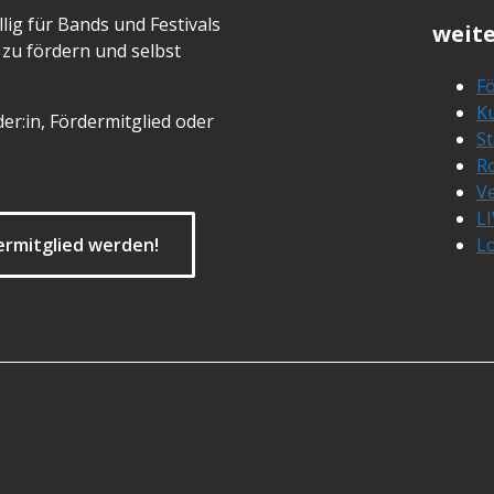
lig für Bands und Festivals
weite
zu fördern und selbst
Fö
Ku
er:in, Fördermitglied oder
S
R
Ve
L
ermitglied werden!
L