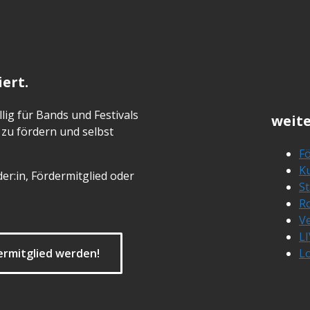
ert.
lig für Bands und Festivals
weite
zu fördern und selbst
Fö
Ku
er:in, Fördermitglied oder
S
R
Ve
L
ermitglied werden!
L