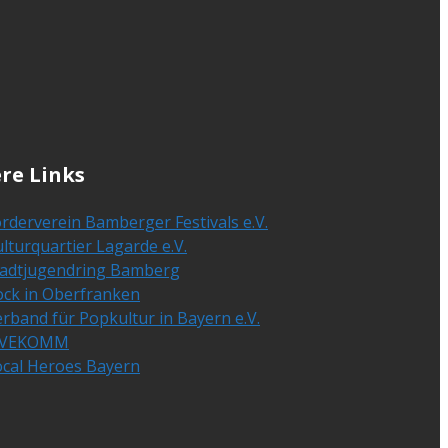
re Links
rderverein Bamberger Festivals e.V.
lturquartier Lagarde e.V.
tadtjugendring Bamberg
ock in Oberfranken
rband für Popkultur in Bayern e.V.
IVEKOMM
ocal Heroes Bayern