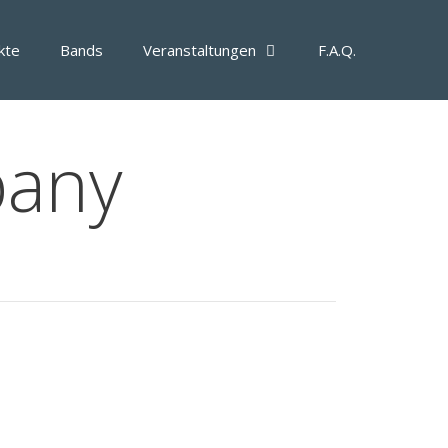
kte
Bands
Veranstaltungen
F.A.Q.
pany