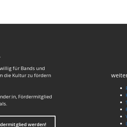
.
willig für Bands und
weite
 die Kultur zu fördern
nder:in, Fördermitglied
als.
rdermitglied werden!