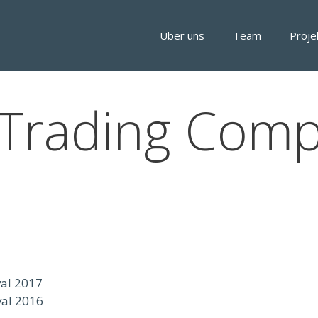
Über uns
Team
Proje
 Trading Com
val 2017
val 2016