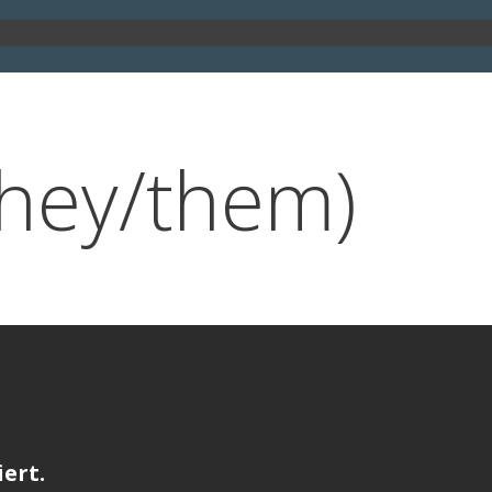
they/them)
ert.