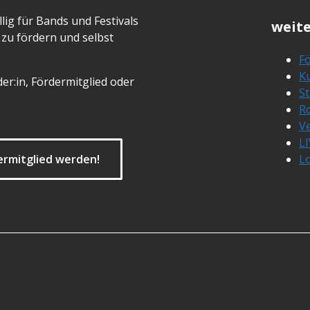
lig für Bands und Festivals
weite
zu fördern und selbst
Fö
Ku
er:in, Fördermitglied oder
S
R
Ve
L
ermitglied werden!
L