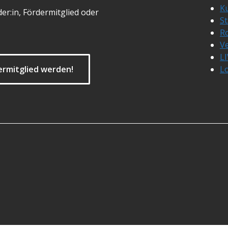
Ku
er:in, Fördermitglied oder
S
R
Ve
L
ermitglied werden!
L