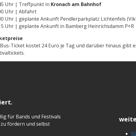
45 Uhr | Treffpunkt in
Kronach am Bahnhof
00 Uhr | Abfahrt
30 Uhr | geplante Ankunft Pendlerparkplatz Lichtenfels (Vik
15 Uhr | geplante Ankunft in Bamberg Heinrichsdamm P+R
ketpreise
 Bus-Ticket kostet 24 Euro je Tag und darüber hinaus gibt 
tivaltickets.
ert.
lig für Bands und Festivals
weite
zu fördern und selbst
Fö