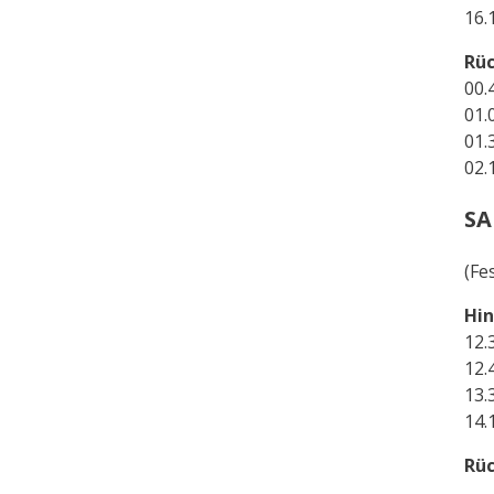
16.
Rü
00.
01.
01.
02.
SA
(Fe
Hin
12.
12.
13.
14.
Rü