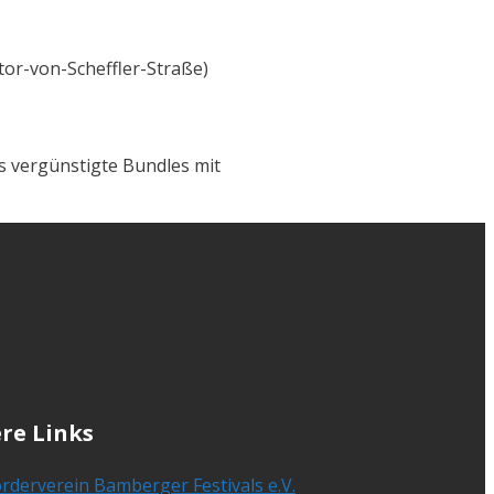
tor-von-Scheffler-Straße)
es vergünstigte Bundles mit
re Links
rderverein Bamberger Festivals e.V.