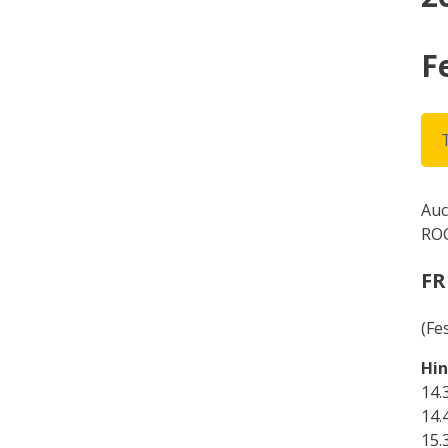
F
Auc
ROC
FR
(Fe
Hin
14.
14.
15.