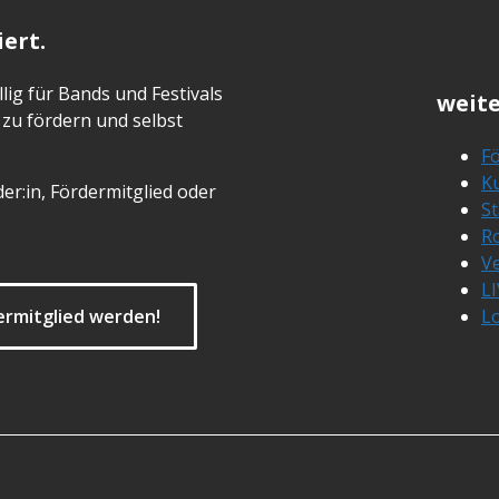
ert.
lig für Bands und Festivals
weite
zu fördern und selbst
Fö
Ku
er:in, Fördermitglied oder
S
R
Ve
L
ermitglied werden!
L