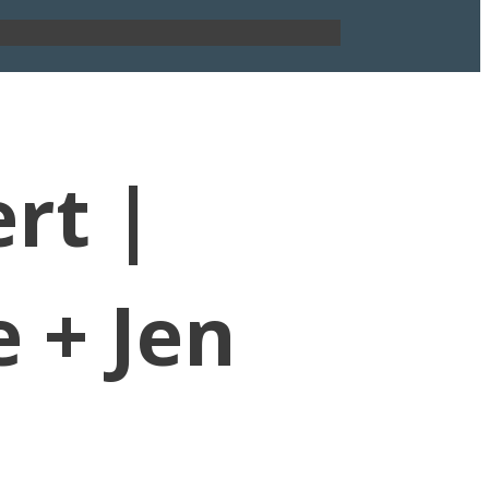
rt |
 + Jen