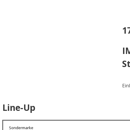
1
I
S
Ein
Line-Up
Sondermarke