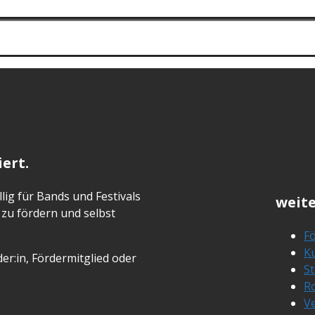
ert.
lig für Bands und Festivals
weite
zu fördern und selbst
Fö
Ku
er:in, Fördermitglied oder
S
R
Ve