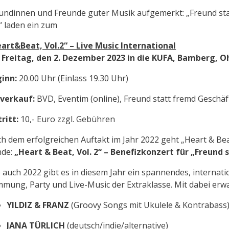
undinnen und Freunde guter Musik aufgemerkt: „Freund stat
.“ laden ein zum
art&Beat, Vol.2“ – Live Music International
Freitag, den 2. Dezember 2023 in die KUFA, Bamberg, O
inn:
20.00 Uhr (Einlass 19.30 Uhr)
verkauf:
BVD, Eventim (online), Freund statt fremd Geschäft
tritt:
10,- Euro zzgl. Gebühren
h dem erfolgreichen Auftakt im Jahr 2022 geht „Heart & Be
nde:
„Heart & Beat, Vol. 2“ – Benefizkonzert für „Freund 
 auch 2022 gibt es in diesem Jahr ein spannendes, internat
mmung, Party und Live-Music der Extraklasse. Mit dabei erwa
YILDIZ & FRANZ
(Groovy Songs mit Ukulele & Kontrabass
JANA TÜRLICH
(deutsch/indie/alternative)