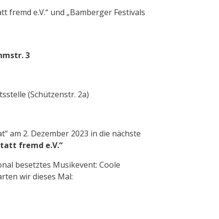
t fremd e.V.“ und „Bamberger Festivals
hmstr. 3
sstelle (Schützenstr. 2a)
at“ am 2. Dezember 2023 in die nächste
statt fremd e.V.“
ional besetztes Musikevent: Coole
rten wir dieses Mal:
)