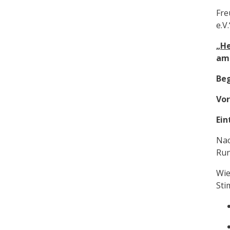
Fre
e.V
„He
am 
Beg
Vor
Ein
Nac
Ru
Wie
Sti