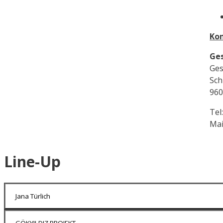
Kon
Ges
Ges
Sch
96
Tel
Mai
Line-Up
Jana Türlich
GÖKYILDIZ PROJEKT