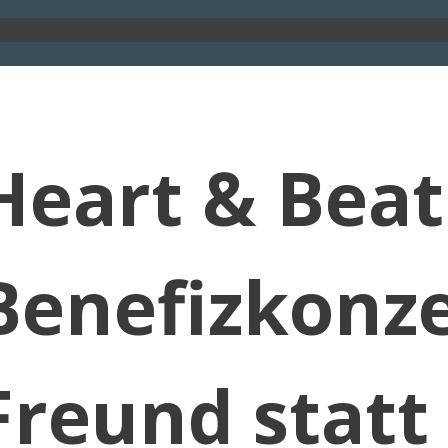
Heart & Beat
Benefizkonze
Freund statt