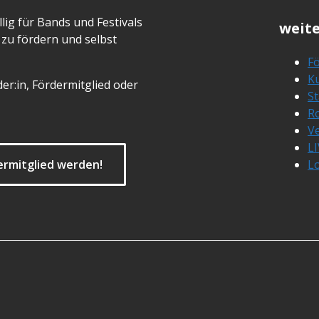
lig für Bands und Festivals
weite
zu fördern und selbst
Fö
Ku
er:in, Fördermitglied oder
S
R
Ve
L
ermitglied werden!
L