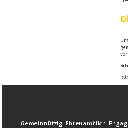
D
Uns
gem
vor
Sch
htt
Gemeinnützig. Ehrenamtlich. Engagi