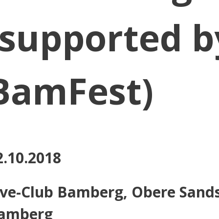
(supported b
BamFest)
2.10.2018
ive-Club Bamberg, Obere Sands
amberg