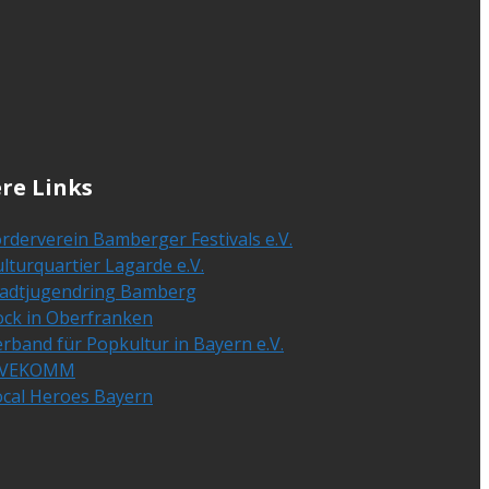
re Links
rderverein Bamberger Festivals e.V.
lturquartier Lagarde e.V.
tadtjugendring Bamberg
ock in Oberfranken
rband für Popkultur in Bayern e.V.
IVEKOMM
ocal Heroes Bayern