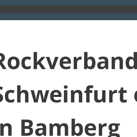
Rockverban
Schweinfurt 
in Bamberg