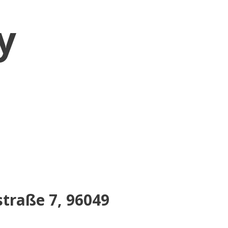
y
traße 7, 96049