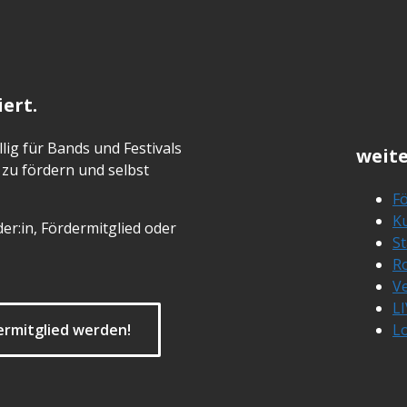
ert.
lig für Bands und Festivals
weite
zu fördern und selbst
Fö
Ku
er:in, Fördermitglied oder
S
R
Ve
L
ermitglied werden!
L