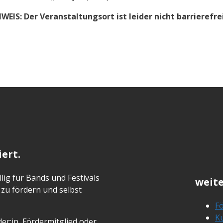
WEIS: Der Veranstaltungsort ist leider nicht barrierefre
ert.
lig für Bands und Festivals
weite
zu fördern und selbst
Fö
Ku
er:in, Fördermitglied oder