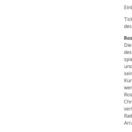
Ein
Tic
des
Ros
Die
des
spi
und
sei
Kün
wer
Ros
Chr
ver
Rad
Arr