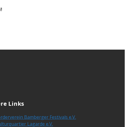
i!
re Links
rderverein Bamberger Festivals e.V.
lturquartier Lagarde e.V.