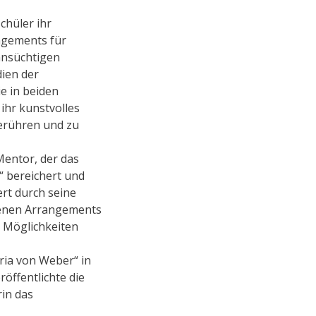
chüler ihr
angements für
hnsüchtigen
dien der
ie in beiden
 ihr kunstvolles
berühren und zu
Mentor, der das
“ bereichert und
iert durch seine
igenen Arrangements
n Möglichkeiten
ria von Weber“ in
öffentlichte die
in das