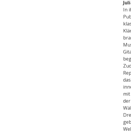
Jul
In 
Pub
kla
Klä
bra
Mus
Git
beg
Zud
Rep
das
inn
mit
der
Wäh
Dre
geb
Wel