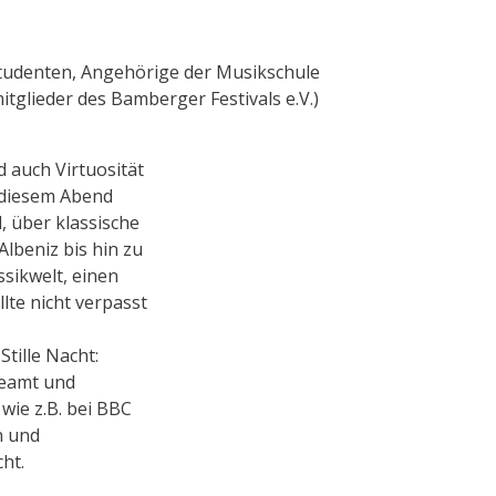
 Studenten, Angehörige der Musikschule
tglieder des Bamberger Festivals e.V.)
d auch Virtuosität
 diesem Abend
, über klassische
lbeniz bis hin zu
ssikwelt, einen
lte nicht verpasst
Stille Nacht:
reamt und
wie z.B. bei BBC
n und
ht.