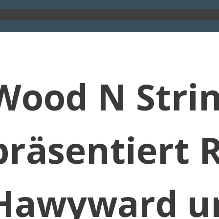
Wood N Stri
präsentiert R
Hawyward un