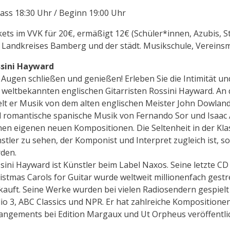
lass 18:30 Uhr / Beginn 19:00 Uhr
kets im VVK für 20€, ermäßigt 12€ (Schüler*innen, Azubis,
 Landkreises Bamberg und der städt. Musikschule, Vereinsmi
sini Hayward
 Augen schließen und genießen! Erleben Sie die Intimität un
 weltbekannten englischen Gitarristen Rossini Hayward. An
elt er Musik von dem alten englischen Meister John Dowland
 romantische spanische Musik von Fernando Sor und Isaac A
nen eigenen neuen Kompositionen. Die Seltenheit in der Kla
stler zu sehen, der Komponist und Interpret zugleich ist, sol
den.
sini Hayward ist Künstler beim Label Naxos. Seine letzte CD 
istmas Carols for Guitar wurde weltweit millionenfach gest
kauft. Seine Werke wurden bei vielen Radiosendern gespielt 
io 3, ABC Classics und NPR. Er hat zahlreiche Kompositione
angements bei Edition Margaux und Ut Orpheus veröffentlic