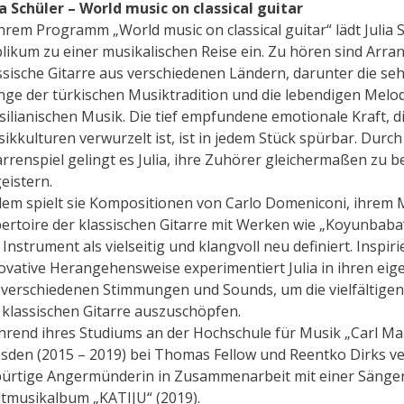
ia Schüler – World music on classical guitar
ihrem Programm „World music on classical guitar“ lädt Julia S
likum zu einer musikalischen Reise ein. Zu hören sind Arr
ssische Gitarre aus verschiedenen Ländern, darunter die se
nge der türkischen Musiktradition und die lebendigen Melo
silianischen Musik. Die tief empfundene emotionale Kraft, d
ikkulturen verwurzelt ist, ist in jedem Stück spürbar. Durch
arrenspiel gelingt es Julia, ihre Zuhörer gleichermaßen zu 
eistern.
em spielt sie Kompositionen von Carlo Domeniconi, ihrem 
ertoire der klassischen Gitarre mit Werken wie „Koyunbaba
 Instrument als vielseitig und klangvoll neu definiert. Inspir
ovative Herangehensweise experimentiert Julia in ihren e
 verschiedenen Stimmungen und Sounds, um die vielfältige
 klassischen Gitarre auszuschöpfen.
rend ihres Studiums an der Hochschule für Musik „Carl Ma
sden (2015 – 2019) bei Thomas Fellow und Reentko Dirks ver
ürtige Angermünderin in Zusammenarbeit mit einer Sänger
tmusikalbum „KATIJU“ (2019).