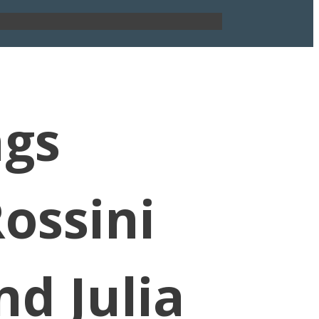
ngs
ossini
d Julia