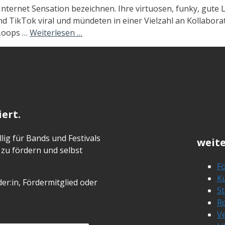
ternet Sensation bezeichnen. Ihre virtuosen, funky, gute 
 TikTok viral und mündeten in einer Vielzahl an Kollaborat
 Loops …
Weiterlesen …
ert.
lig für Bands und Festivals
weite
zu fördern und selbst
Fö
Ku
er:in, Fördermitglied oder
S
R
Ve