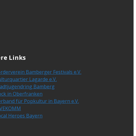
re Links
rderverein Bamberger Festivals e.V.
lturquartier Lagarde e.V.
tadtjugendring Bamberg
ock in Oberfranken
rband für Popkultur in Bayern e.V.
IVEKOMM
ocal Heroes Bayern