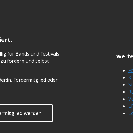
ert.
lig für Bands und Festivals
weite
zu fördern und selbst
Fö
Ku
er:in, Fördermitglied oder
S
R
Ve
L
ermitglied werden!
L