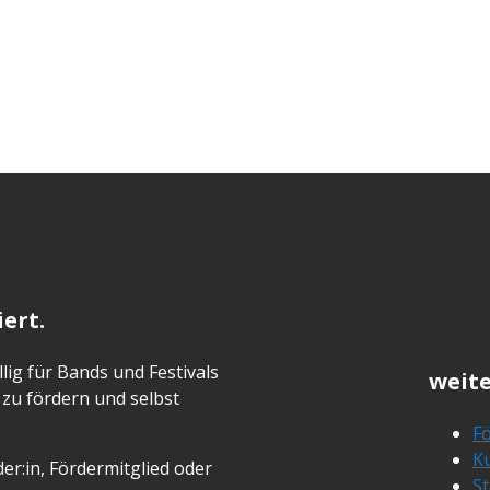
ert.
lig für Bands und Festivals
weite
zu fördern und selbst
Fö
Ku
er:in, Fördermitglied oder
S