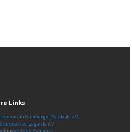
re Links
rderverein Bamberger Festivals e.V.
lturquartier Lagarde e.V.
tadtjugendring Bamberg