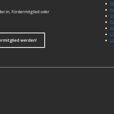
Fö
Ku
er:in, Fördermitglied oder
S
R
Ve
L
ermitglied werden!
L