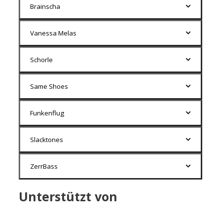
Brainscha
Vanessa Melas
Schorle
Same Shoes
Funkenflug
Slacktones
ZerrBass
Unterstützt von