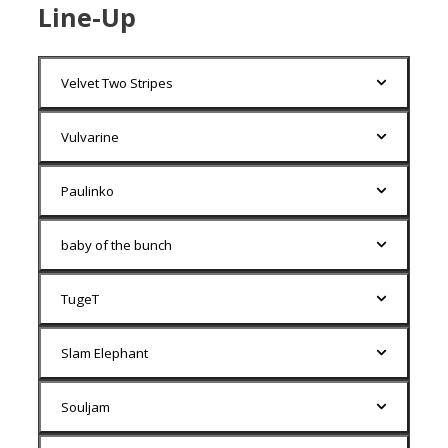
Line-Up
Velvet Two Stripes
Vulvarine
Paulinko
baby of the bunch
TugeT
Slam Elephant
Souljam