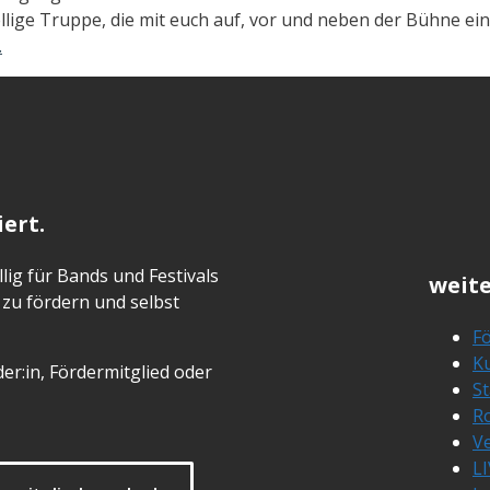
ellige Truppe, die mit euch auf, vor und neben der Bühne ei
…
ert.
lig für Bands und Festivals
weite
zu fördern und selbst
Fö
Ku
er:in, Fördermitglied oder
S
R
Ve
L