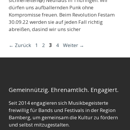
sichherleiten😅) Neuhaus in Thüringen. Wir
dürfen uns aufballernden Punk ohne
Kompromisse freuen. Beim Revolution Festam
30.09.22 werden sie auf jeden Fall richtig
abreißen, dasind wir uns sicher
Seite
Seite
Seite
Seite
←
Zurück
1
2
3
4
Weiter
→
Gemeinnützig. Ehrenamtlich. Engagiert.
Seit 2014 engagieren sich Musikbegeisterte
freiwillig für Bands und Festivals in der Region
Bamberg, um gemeinsam die Kultur zu fördern
und selbst mitzugestalten.